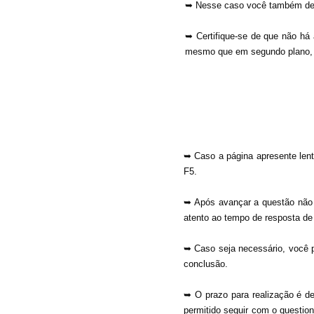
➥ Nesse caso você também deve 
➥ Certifique-se de que não há
mesmo que em segundo plano, c
➥ Caso a página apresente lenti
F5. ​
➥ Após avançar a questão não é
atento ao tempo de resposta de 
➥ Caso seja necessário, você p
conclusão.​
➥ O prazo para realização é def
permitido seguir com o question