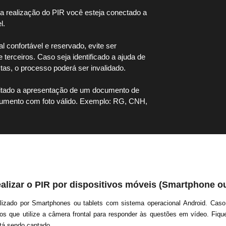
a realização do PIR você esteja conectado a
.​
 confortável e reservado, evite ser
 terceiros. Caso seja identificado a ajuda de
tas, o processo poderá ser invalidado.​
icitado a apresentação de um documento de
cumento com foto válido. Exemplo: RG, CNH,
alizar o PIR por dispositivos móveis (Smartphone ou
zado por Smartphones ou tablets com sistema operacional Android. Caso 
s que utilize a câmera frontal para responder às questões em vídeo. Fiqu
stá sendo captado.