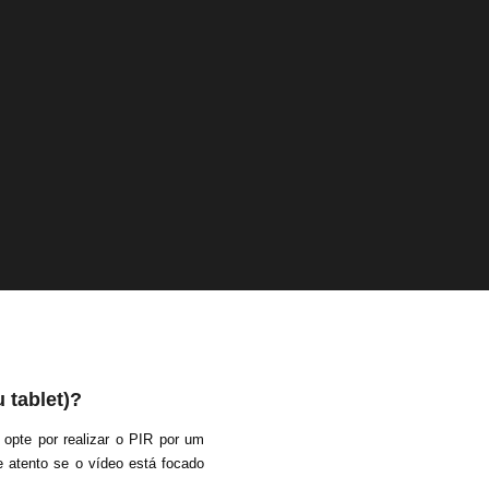
 tablet)?
opte por realizar o PIR por um
e atento se o vídeo está focado