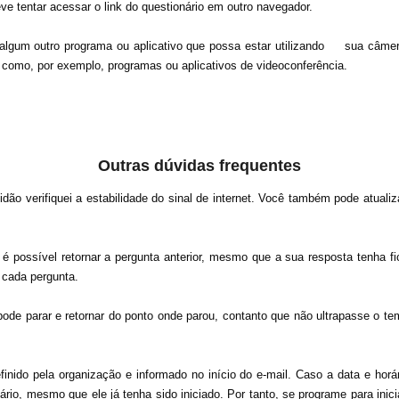
tentar acessar o link do questionário em outro navegador.​
 algum outro programa ou aplicativo que possa estar utilizando sua câmer
omo, por exemplo, programas ou aplicativos de videoconferência.
Outras dúvidas frequentes
dão verifiquei a estabilidade do sinal de internet. Você também pode atualiz
 possível retornar a pergunta anterior, mesmo que a sua resposta tenha fi
cada pergunta.​
ode parar e retornar do ponto onde parou, contanto que não ultrapasse o 
inido pela organização e informado no início do e-mail. Caso a data e horári
ário, mesmo que ele já tenha sido iniciado. Por tanto, se programe para ini