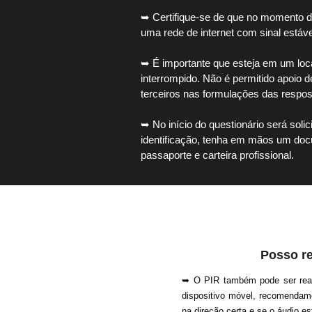
➥ Certifique-se de que no momento d
uma rede de internet com sinal estável
➥ É importante que esteja em um local
interrompido. Não é permitido apoio de
terceiros nas formulações ​das respos
➥ No início do questionário será sol
identificação, ​tenha em mãos um do
passaporte e carteira profissional.
Posso re
➥ O PIR também pode ser reali
dispositivo móvel, recomendamo
na direção certa e se o áudio e